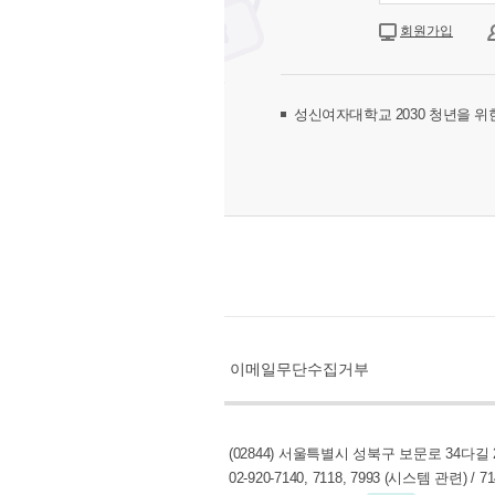
회원가입
ID찾기
비밀번호 찾기
성신여자대학교 2030 청년을 위한 SunShine을 이용하기 위해서는
회
이메일무단수집거부
(02844) 서울특별시 성북구 보문로 34다길 2, 수정관 1층 대학일자리플러스
02-920-7140, 7118, 7993 (시스템 관련) / 7141, 7016 (비교과 프로그램)